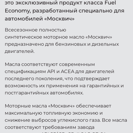
Москвич 6
это эксклюзивный продукт класса Fuel
Яркий динамичный седан
Economy, разработанный специально для
от 2 237 000 ₽*
КОНТАКТЫ
автомобилей «Москвич»
Кредитные программы
Моторное масло
Всесезонное полностью
синтетическое моторное масло «Москвич»
СЕРВИСНЫЕ АКЦИИ
Спецпредложения
предназначено для бензиновых и дизельных
Москвич 3 с ручным
управлением (РУ)
двигателей.
Кроссовер, создающий равные
АКСЕССУАРЫ
возможности
Калькулятор трейд-ин
Масла соответствуют современным
от 2 069 000 ₽*
спецификациям API и ACEA для двигателей
последнего поколения, что подтверждает
Страховые программы
возможность их применения на гарантийных и
Москвич 8
Практичный семиместный
постгарантийных автомобилях.
кроссовер
Моторные масла «Москвич» обеспечивает
от 3 125 000 ₽*
максимальную топливную экономию и
снижение выбросов углекислого газа. Все масла
соответствуют требованиям завода