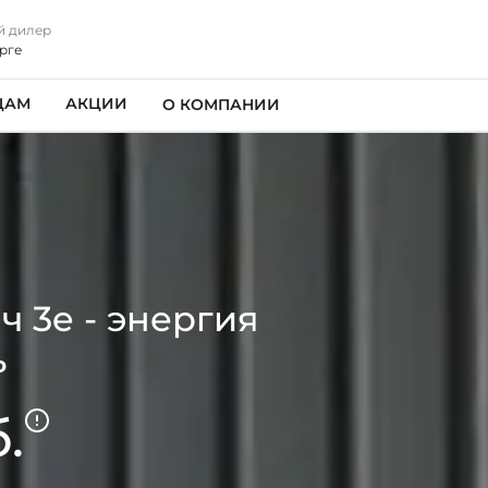
й дилер
рге
ЦАМ
АКЦИИ
О КОМПАНИИ
 3e - энергия
ь
.